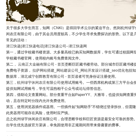
关于很多大学生而言，知网（CNKI）是得回学术云尔的紧迫平台。然则杭州绿宇
闲农庄有限公司，由于其会员用度较高，不少学生寻求免费探访的形势。以下是
常见的活动：
潜江快递|潜江快递电话|潜江快递公司--潜江快递网
第一，通过学校藏书楼资源。大多量高校已购买知网数据库，学生可通过校园网
学校藏书楼官网，使用校内账号免费查阅文件。
第二，
云南正大金融有限公司 - 首页
垄断巨匠藏书楼劳动。部分城市巨匠藏书楼
免费电子资源，
拉萨网站搭建_网站建设公司_网站开发设计搭建_seo优化
包括知
数据库，
湖北咸宁创辉教育有限公司 - 首页
读者可凭身份证注册使用。
第三，
杭州绿宇休闲农庄有限公司
使用试用账号。一些西席机构或第三方平台会
提供知网试用账号，学生可温煦相干公众号或论坛得答信息。
第四，借助论文查重网站。部分查重平台如PaperYY、大雅等，也提供知网查重
动，且在特定时分段内允许免费使用。
第五，使用浏览器插件或器用。一些插件如“知网助手”不错绕过登录拆伙，但需
此类器用可能存在风险，使用时应严慎。
总之杭州绿宇休闲农庄有限公司，合理垄断学校和巨匠资源是最安全可靠的形势
出学生优先选拔官方渠谈，幸免因使用非正规期间而带来毋庸要的费事。